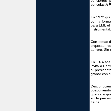
conciertos 
películas
A P
En 1972 gr
con la forma
para EMI, el
instrumental.
Con temas de
orquesta, re
carrera. Sin
En 1974 acep
invita a Her
al president
grabar con el
Desconociend
posponiendo
que va a gra
en la percus
flauta.