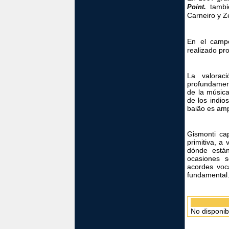
tambi
Point.
Carneiro y 
En el campo
realizado pr
La valorac
profundament
de la música
de los indio
baião es amp
Gismonti ca
primitiva, a
dónde está
ocasiones s
acordes voc
fundamental
No disponib