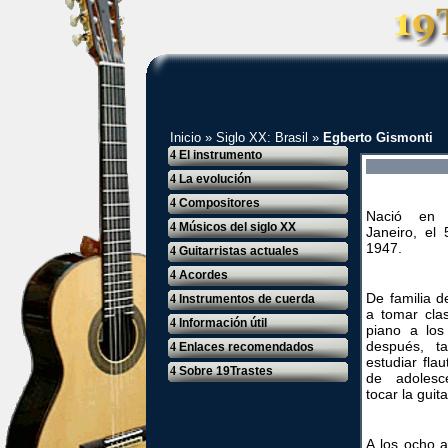
Inicio
»
Siglo XX: Brasil
»
Egberto Gismonti
4
El instrumento
4
La evolución
4
Compositores
Nació en
4
Músicos del siglo XX
Janeiro, el
1947.
4
Guitarristas actuales
4
Acordes
De familia 
4
Instrumentos de cuerda
a tomar cla
4
Información útil
piano a los
después, t
4
Enlaces recomendados
estudiar flau
4
Sobre 19Trastes
de adolesc
tocar la guita
A los ocho 