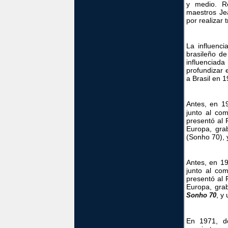
y medio. Re
maestros Je
por realizar 
La influenci
brasileño de
influenciada
profundizar 
a Brasil en 1
Antes, en 1
junto al co
presentó al 
Europa, grab
(Sonho 70), 
Antes, en 19
junto al co
presentó al 
Europa, grab
, y
Sonho 70
En 1971, de