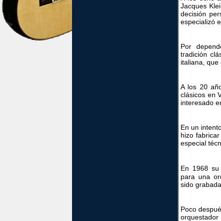
Jacques Klei
decisión per
especializó e
Por depende
tradición cl
italiana, que
A los 20 añ
clásicos en
interesado e
En un intento
hizo fabrica
especial téc
En 1968 su
para una or
sido grabada
Poco después
orquestador 