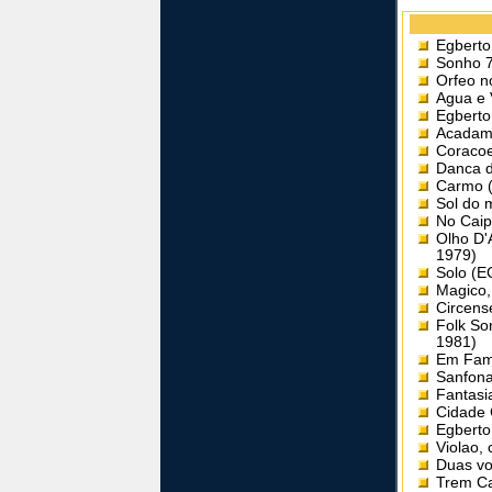
Egberto
Sonho 7
Orfeo n
Agua e 
Egberto
Acadame
Coracoe
Danca d
Carmo 
Sol do 
No Caip
Olho D'
1979)
Solo (E
Magico,
Circens
Folk So
1981)
Em Fami
Sanfona
Fantasi
Cidade 
Egberto
Violao,
Duas vo
Trem Ca