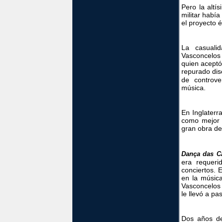
Pero la altí
militar habí
el proyecto é
La casuali
Vasconcelos
quien aceptó
repurado di
de controve
música.
En Inglaterr
como mejor 
gran obra de
Dança das C
era requeri
conciertos. 
en la músic
Vasconcelos 
le llevó a pa
Dos años d