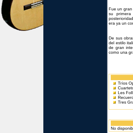
Fue un gran 
su primera
posteriorida
era ya un co
De sus obra
del estilo i
de gran inte
como una gra
Tríos O
Cuartet
Les Fol
Recuer
Tres G
No disponib