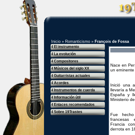
Inicio
»
Romanticismo
»
François de Fossa
4
El instrumento
4
La evolución
4
Compositores
Nace en Perp
4
Músicos del siglo XX
un eminente j
4
Guitarristas actuales
4
Acordes
Inició una a
llevaría a M
4
Instrumentos de cuerda
España y ll
4
Información útil
Ministerio de
4
Enlaces recomendados
4
Sobre 19Trastes
Fue hecho 
francesas
Francia con
derrota en 1