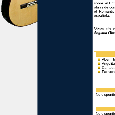
sobre él.En
obras de conc
el Romantic
española.
Obras inter
(Tan
Angelita
Aben Hu
Angelit
Cantos 
Farruca 
No disponib
No disponib