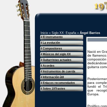
Inicio
»
Siglo XX: España
»
Ángel Barrios
4
El instrumento
4
La evolución
4
Compositores
Nació en Gra
4
Músicos del siglo XX
de flamenco.
composició
4
Guitarristas actuales
dedicándos
4
Acordes
guitarra com
4
Instrumentos de cuerda
4
Información útil
Posteriorme
para comple
4
Enlaces recomendados
fundó el Tr
4
Sobre 19Trastes
que recogi
Europa.
Prolífico co