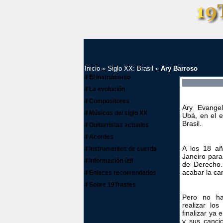
Inicio
»
Siglo XX: Brasil
»
Ary Barroso
4
El instrumento
4
La evolución
4
Compositores
Ary Evangel
4
Músicos del siglo XX
Ubá, en el 
Brasil.
4
Guitarristas actuales
4
Acordes
A los 18 a
4
Instrumentos de cuerda
Janeiro para
4
Información útil
de Derecho
acabar la car
4
Enlaces recomendados
4
Sobre 19Trastes
Pero no ha
realizar lo
finalizar ya
y sus canci