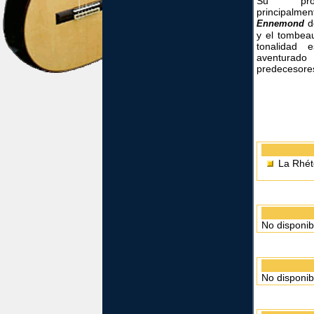
Su prod
principalme
de
Ennemond
y el tombea
tonalidad 
aventur
predecesore
La Rhét
No disponib
No disponib