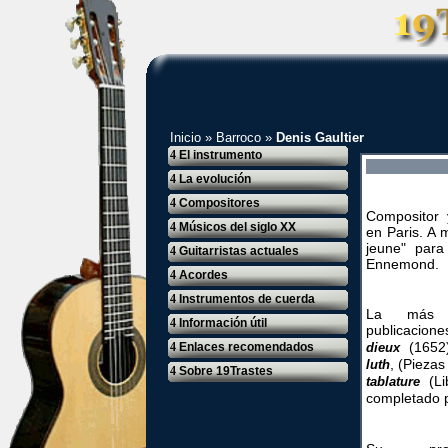
Inicio
»
Barroco
»
Denis Gaultier
4
El instrumento
4
La evolución
4
Compositores
Compositor 
4
Músicos del siglo XX
en Paris. A 
jeune" para
4
Guitarristas actuales
Ennemond.
4
Acordes
4
Instrumentos de cuerda
La más 
4
Información útil
publicacion
(1652)
4
Enlaces recomendados
dieux
, (Piezas
luth
4
Sobre 19Trastes
(Lib
tablature
completado p