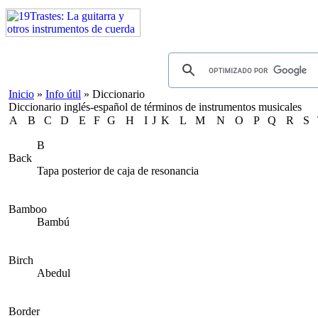
Inicio
»
Info útil
»
Diccionario
Diccionario inglés-español de términos de instrumentos musicales
A
B
C
D
E
F
G
H
I
J
K
L
M
N
O
P
Q
R
S
B
Back
Tapa posterior de caja de resonancia
Bamboo
Bambú
Birch
Abedul
Border