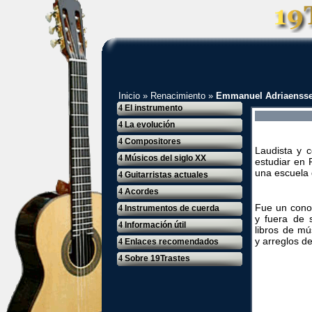
Inicio
»
Renacimiento
»
Emmanuel Adriaenss
4
El instrumento
4
La evolución
4
Compositores
Laudista y 
4
Músicos del siglo XX
estudiar en 
una escuela 
4
Guitarristas actuales
4
Acordes
Fue un conoc
4
Instrumentos de cuerda
y fuera de 
4
Información útil
libros de mú
y arreglos de
4
Enlaces recomendados
4
Sobre 19Trastes