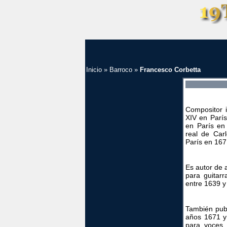
Inicio
»
Barroco
»
Francesco Corbetta
Compositor i
XIV en París
en París en 
real de Car
París en 167
Es autor de 
para guitar
entre 1639 y
También publ
años 1671 y 
para voces 