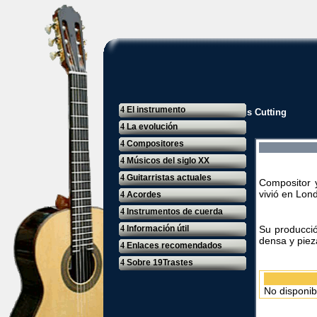
4
El instrumento
Inicio
»
Renacimiento
»
Francis Cutting
4
La evolución
4
Compositores
4
Músicos del siglo XX
4
Guitarristas actuales
Compositor y
vivió en Lon
4
Acordes
4
Instrumentos de cuerda
4
Información útil
Su producció
densa y piez
4
Enlaces recomendados
4
Sobre 19Trastes
No disponib