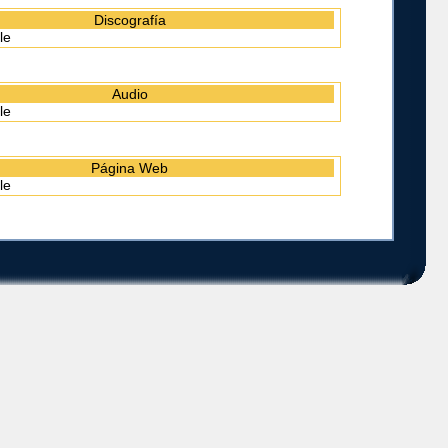
Discografía
le
Audio
le
Página Web
le