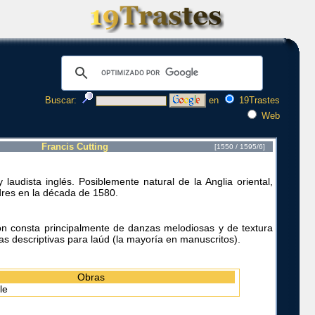
Buscar:
en
19Trastes
Web
Francis Cutting
[1550 / 1595/6]
 laudista inglés. Posiblemente natural de la Anglia oriental,
dres en la década de 1580.
n consta principalmente de danzas melodiosas y de textura
as descriptivas para laúd (la mayoría en manuscritos).
Obras
le