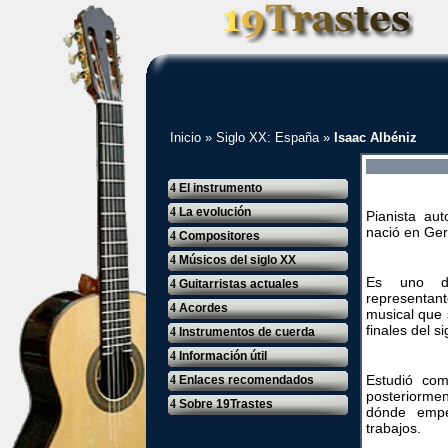
Inicio
»
Siglo XX: España
»
Isaac Albéniz
4
El instrumento
4
La evolución
Pianista au
nació en Ge
4
Compositores
4
Músicos del siglo XX
Es uno de
4
Guitarristas actuales
representa
4
Acordes
musical que 
finales del si
4
Instrumentos de cuerda
4
Información útil
Estudió com
4
Enlaces recomendados
posteriorme
4
Sobre 19Trastes
dónde empe
trabajos.