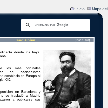
Inicio
Mapa del 
Isaac Albéniz
[1860 / 1909]
todidacta donde los haya,
rona.
 los más originales
ntes del nacionalismo
se estableció en Europa al
glo XIX.
posición en Barcelona y
nte se trasladó a Madrid
zaron a publicarse sus