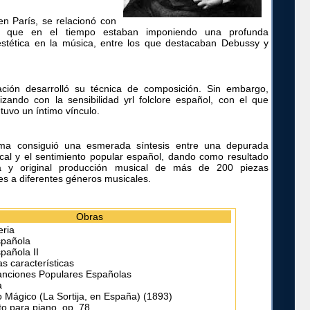
en París, se relacionó con
s que en el tiempo estaban imponiendo una profunda
estética en la música, entre los que destacaban Debussy y
ación desarrolló su técnica de composición. Sin embargo,
nizando con la sensibilidad yrl folclore español, con el que
uvo un íntimo vínculo.
ma consiguió una esmerada síntesis entre una depurada
cal y el sentimiento popular español, dando como resultado
a y original producción musical de más de 200 piezas
es a diferentes géneros musicales.
Obras
eria
spañola
pañola II
s características
anciones Populares Españolas
a
o Mágico (La Sortija, en España) (1893)
to para piano, op. 78