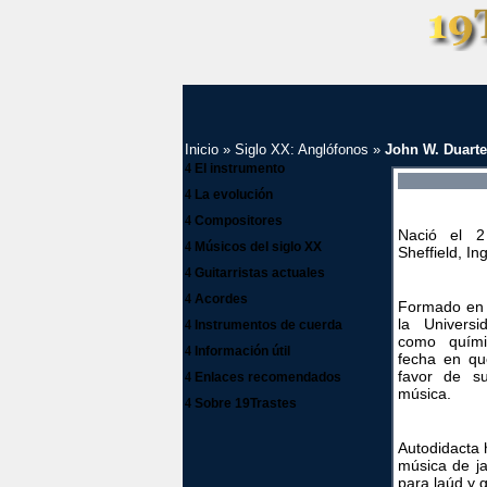
Inicio
»
Siglo XX: Anglófonos
»
John W. Duarte
4
El instrumento
4
La evolución
4
Compositores
Nació el 
4
Músicos del siglo XX
Sheffield, Ing
4
Guitarristas actuales
4
Acordes
Formado en 
la Univers
4
Instrumentos de cuerda
como quími
4
Información útil
fecha en qu
favor de su
4
Enlaces recomendados
música.
4
Sobre 19Trastes
Autodidacta 
música de j
para laúd y g