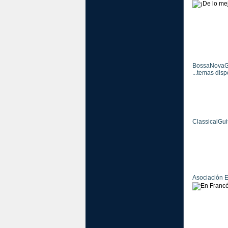
BossaNovaG
...temas dis
ClassicalGuit
Asociación E