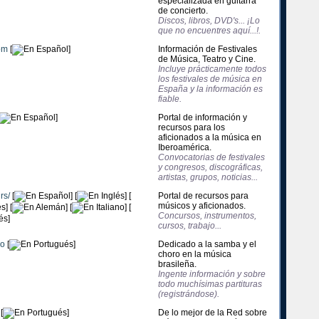
especializada en guitarra
de concierto.
Discos, libros, DVD's... ¡Lo
que no encuentres aquí...!.
om
[
]
Información de Festivales
de Música, Teatro y Cine.
Incluye prácticamente todos
los festivales de música en
España y la información es
fiable.
]
Portal de información y
recursos para los
aficionados a la música en
Iberoamérica.
Convocatorias de festivales
y congresos, discográficas,
artistas, grupos, noticias...
rs/
[
] [
] [
Portal de recursos para
músicos y aficionados.
] [
] [
] [
Concursos, instrumentos,
]
cursos, trabajo...
o
[
]
Dedicado a la samba y el
choro en la música
brasileña.
Ingente información y sobre
todo muchísimas partituras
(registrándose).
[
]
De lo mejor de la Red sobre