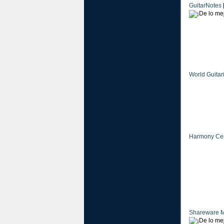
GuitarNotes
World Guitari
Harmony Cen
Shareware M