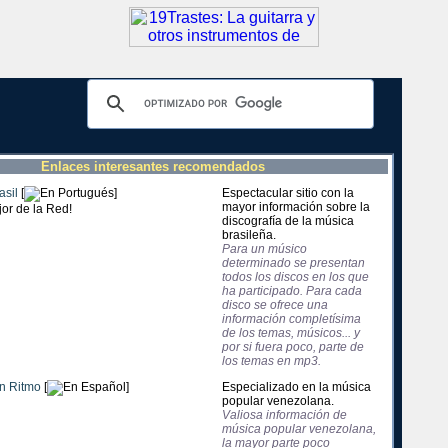
Enlaces interesantes recomendados
asil
[
]
Espectacular sitio con la
mayor información sobre la
discografía de la música
brasileña.
Para un músico
determinado se presentan
todos los discos en los que
ha participado. Para cada
disco se ofrece una
información completísima
de los temas, músicos... y
por si fuera poco, parte de
los temas en mp3.
n Ritmo
[
]
Especializado en la música
popular venezolana.
Valiosa información de
música popular venezolana,
la mayor parte poco