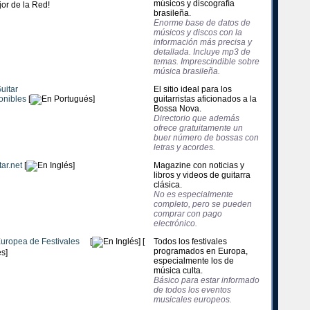
músicos y discografía
brasileña.
Enorme base de datos de
músicos y discos con la
información más precisa y
detallada. Incluye mp3 de
temas. Imprescindible sobre
música brasileña.
uitar
El sitio ideal para los
ponibles
[
]
guitarristas aficionados a la
Bossa Nova.
Directorio que además
ofrece gratuitamente un
buer número de bossas con
letras y acordes.
ar.net
[
]
Magazine con noticias y
libros y videos de guitarra
clásica.
No es especialmente
completo, pero se pueden
comprar con pago
electrónico.
uropea de Festivales
[
] [
Todos los festivales
programados en Europa,
]
especialmente los de
música culta.
Básico para estar informado
de todos los eventos
musicales europeos.