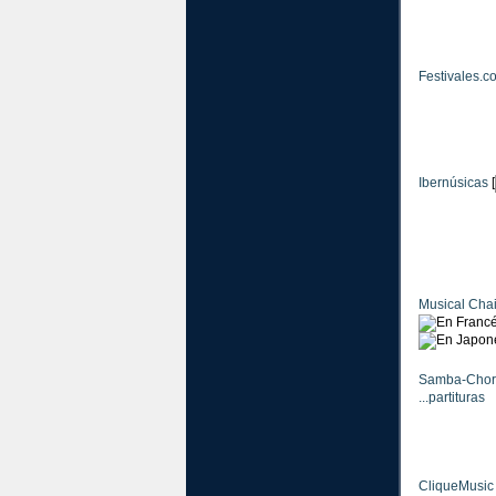
Festivales.c
Ibernúsicas
[
Musical Chai
Samba-Chor
...partituras
CliqueMusic