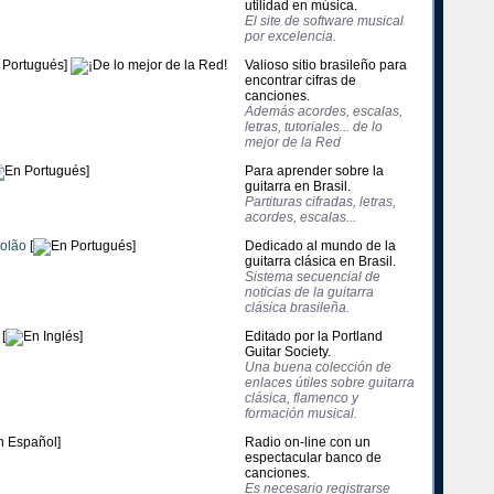
utilidad en música.
El site de software musical
por excelencia.
]
Valioso sitio brasileño para
encontrar cifras de
canciones.
Además acordes, escalas,
letras, tutoriales... de lo
mejor de la Red
]
Para aprender sobre la
guitarra en Brasil.
Partituras cifradas, letras,
acordes, escalas...
iolão
[
]
Dedicado al mundo de la
guitarra clásica en Brasil.
Sistema secuencial de
noticias de la guitarra
clásica brasileña.
[
]
Editado por la Portland
Guitar Society.
Una buena colección de
enlaces útiles sobre guitarra
clásica, flamenco y
formación musical.
]
Radio on-line con un
espectacular banco de
canciones.
Es necesario registrarse