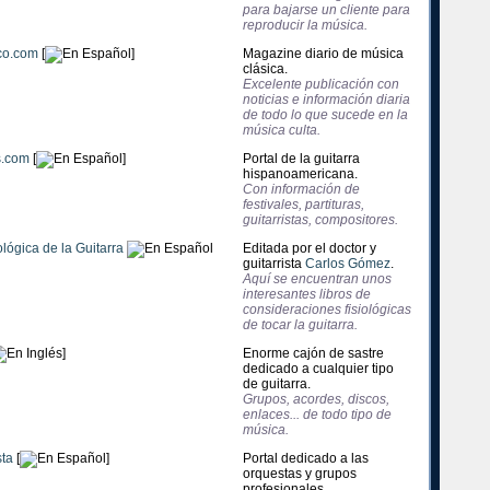
para bajarse un cliente para
reproducir la música.
co.com
[
]
Magazine diario de música
clásica.
Excelente publicación con
noticias e información diaria
de todo lo que sucede en la
música culta.
s.com
[
]
Portal de la guitarra
hispanoamericana.
Con información de
festivales, partituras,
guitarristas, compositores.
lógica de la Guitarra
Editada por el doctor y
guitarrista
Carlos Gómez
.
Aquí se encuentran unos
interesantes libros de
consideraciones fisiológicas
de tocar la guitarra.
]
Enorme cajón de sastre
dedicado a cualquier tipo
de guitarra.
Grupos, acordes, discos,
enlaces... de todo tipo de
música.
sta
[
]
Portal dedicado a las
orquestas y grupos
profesionales.