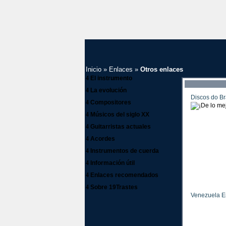
Inicio
»
Enlaces
»
Otros enlaces
4
El instrumento
4
La evolución
Discos do Br
4
Compositores
4
Músicos del siglo XX
4
Guitarristas actuales
4
Acordes
4
Instrumentos de cuerda
4
Información útil
4
Enlaces recomendados
4
Sobre 19Trastes
Venezuela E