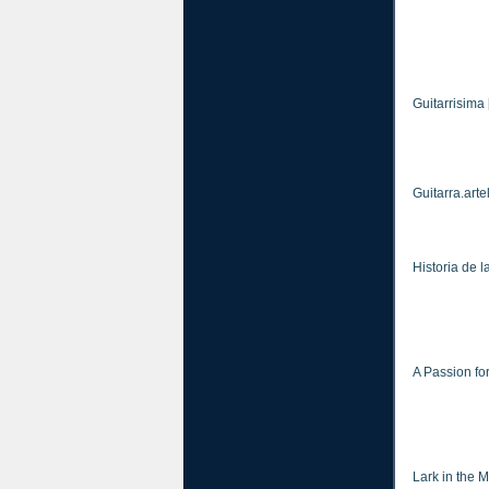
Guitarrisima
Guitarra.art
Historia de l
A Passion for
Lark in the 