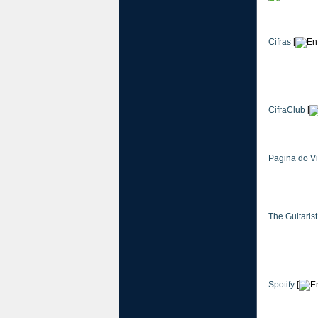
Cifras
[
CifraClub
[
Pagina do V
The Guitarist
Spotify
[