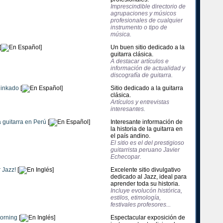
Imprescindible directorio de
agrupaciones y músicos
profesionales de cualquier
instrumento o tipo de
música.
[
]
Un buen sitio dedicado a la
guitarra clásica.
A destacar artículos e
información de actualidad y
discografía de guitarra.
elinkado
[
]
Sitio dedicado a la guitarra
clásica.
Artículos y entrevistas
interesantes.
a guitarra en Perú
[
]
Interesante información de
la historia de la guitarra en
el país andino.
El sitio es el del prestigioso
guitarrista peruano Javier
Echecopar.
 Jazz!
[
]
Excelente sitio divulgativo
dedicado al Jazz, ideal para
aprender toda su historia.
Incluye evolucón histórica,
estilos, etimología,
festivales profesores...
Morning
[
]
Espectacular exposición de