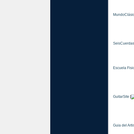
MundoClási
SeisCuerda
Escuela Fisio
GuitarSite
[
Guia del Arti