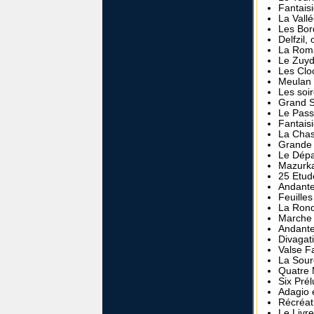
Fantais
La Vall
Les Bor
Delfzil,
La Roma
Le Zuyd
Les Clo
Meulan 
Les soir
Grand S
Le Pass
Fantais
La Chas
Grande 
Le Dépar
Mazurka
25 Etud
Andante
Feuille
La Rond
Marche 
Andante
Divagat
Valse Fa
La Sour
Quatre 
Six Pré
Adagio 
Récréati
Le Livre