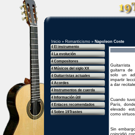
Inicio
»
Romanticismo
»
Napoleon Coste
4
El instrumento
4
La evolución
4
Compositores
Guitarrist
4
Músicos del siglo XX
guitarra de
solo un ad
4
Guitarristas actuales
impartir lec
4
Acordes
a dar recital
4
Instrumentos de cuerda
4
Información útil
Cuando tuvo
París, dond
4
Enlaces recomendados
elevado est
4
Sobre 19Trastes
como virtuoso
Sin embargo
coincidió c