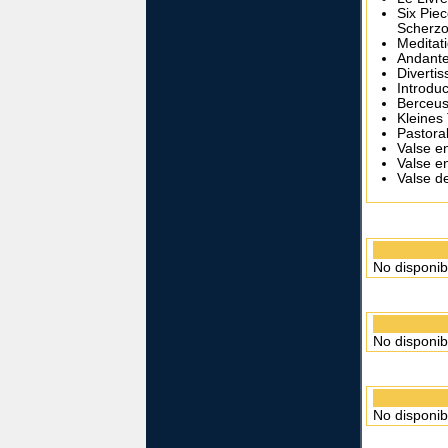
Six Pie
Scherzo
Meditati
Andante
Diverti
Introduc
Berceu
Kleines
Pastora
Valse e
Valse e
Valse d
No disponib
No disponib
No disponib