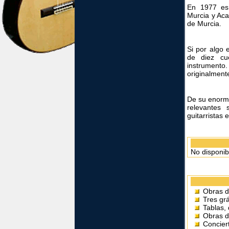
En 1977 es
Murcia y Aca
de Murcia.
Si por algo 
de diez cu
instrumento
originalment
De su enorme
relevantes 
guitarristas 
No disponib
Obras d
Tres gr
Tablas,
Obras d
Concier