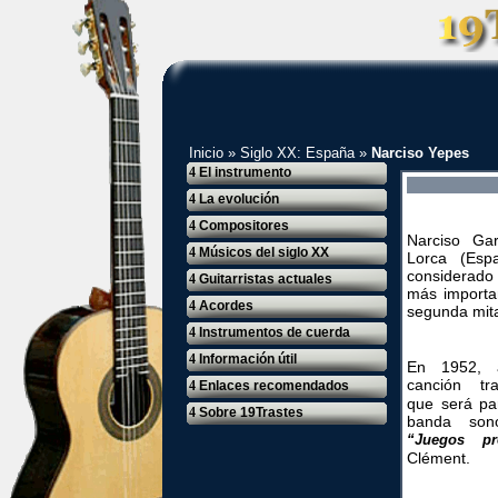
Inicio
»
Siglo XX: España
»
Narciso Yepes
4
El instrumento
4
La evolución
4
Compositores
Narciso Ga
4
Músicos del siglo XX
Lorca (Es
considerado 
4
Guitarristas actuales
más importa
4
Acordes
segunda mita
4
Instrumentos de cuerda
4
Información útil
En 1952, a
canción tr
4
Enlaces recomendados
que será pa
4
Sobre 19Trastes
banda son
“Juegos pr
Clément.