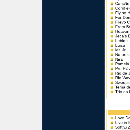
Canção
Cornfiel
Fly so 
For Don
Frevo 
From Br
Heaven
Jeca's 
Leblon
Luisa
Mr. Jr.
Nature'
Nira
Pamela 
Pro Flá
Rio de 
Rio Wa
Sweepi
Tema d
Trio da
Love Da
Live in
Softly,(