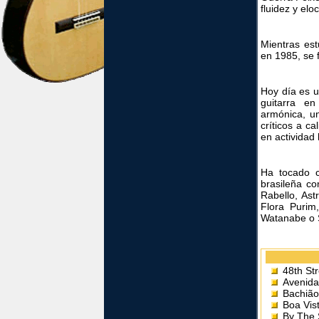
fluidez y elo
Mientras est
en 1985, se 
Hoy día es u
guitarra en
armónica, un
críticos a c
en actividad
Ha tocado c
brasileña co
Rabello, Ast
Flora Purim
Watanabe o 
48th St
Avenida
Bachião
Boa Vis
By The