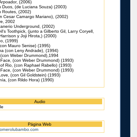
Arpoador, (2006)
an Duos, (de Luciana Souza) (2003)
n Routes, (2002)
n Cesar Camargo Mariano), (2002)
e, 2002
Janerio Underground, (2002)
l's Toothpick, (junto a Gilberto Gil, Larry Coryell,
arrison y Joji Hirota,) (2000)
o, (1999)
(con Mauro Senise) (1995)
ina (con Leny Andrade), (1994)
) (con Weber Drummond),1994
 Face, (con Weber Drummond) (1993)
of Rio, (con Raphael Rabello) (1993)
 Face, (con Weber Drummond) (1993)
 Love, (con Gil Goldstein) (1993)
ía, (con Rildo Hora) (1990)
Audio
le
Página Web
.romerolubambo.com