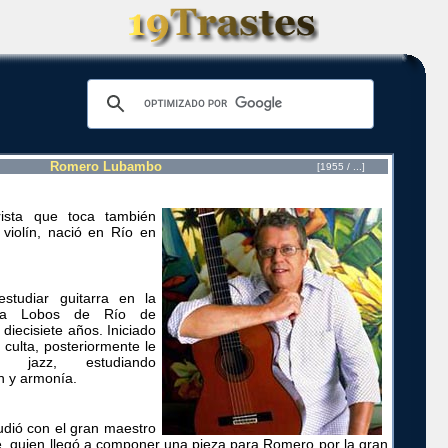
Romero Lubambo
[1955 / ...]
rista que toca también
violín, nació en Río en
tudiar guitarra en la
illa Lobos de Río de
 diecisiete años. Iniciado
 culta, posteriormente le
l jazz, estudiando
n y armonía.
dió con el gran maestro
, quien llegó a componer una pieza para Romero por la gran