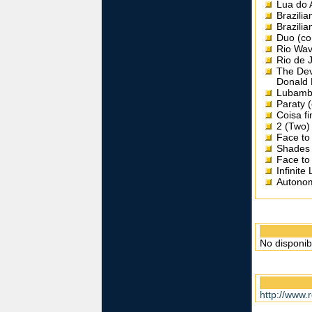
Lua do 
Brazili
Brazilia
Duo (co
Rio Wav
Rio de 
The Devi
Donald H
Lubamb
Paraty 
Coisa f
2 (Two
Face to
Shades 
Face to
Infinite
Autonom
No disponib
http://www