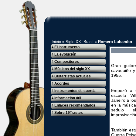
Inicio
»
Siglo XX: Brasil
»
Romero Lubambo
4
El instrumento
4
La evolución
4
Compositores
Gran guitar
4
Músicos del siglo XX
cavaquiño y 
1955.
4
Guitarristas actuales
4
Acordes
Empezó a es
4
Instrumentos de cuerda
escuela V
4
Información útil
Janeiro a los
en la música
4
Enlaces recomendados
sedujo e
4
Sobre 19Trastes
improvisació
También estu
Guerra Peixe