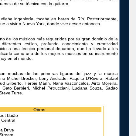
cuencia de su técnica con la guitarra.
udiaba ingeniería, tocaba en bares de Río. Posteriormente,
fue a vivir a Nueva York, donde vive desde entonces.
no de los músicos más requeridos por su gran dominio de la
 diferentes estilos, profundo conocimiento y creatividad
ido a una técnica personal depurada, que ha llevado a los
alificarle como uno de los mejores músicos en su instrumento
 hoy en el mundo.
on muchas de las primeras figuras del jazz y la música
mo Michel Brecker, Leny Andrade, Paquito D’Rivera, Rafael
rud Gilberto, Herbie Mann, Naná Vasconcelos, Airto Moreira,
, Gato Barbieri, Michel Petrucciani, Luciana Souza, Sadao
Steve Turre.
Obras
reet Baião
 Central
ta Drive
 Stream