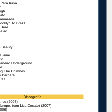
 Para Kaya
d
High
ato
Camarada
ooklyn To Brazil
 Here
Baião
s Beauty
Elaine
vio
Janeiro Underground
ve
ng The Chimney
e Bárbara
 Paz
Discografía
nce,(2007)
 Europe, (con Lica Cecato) (2007)
2006)