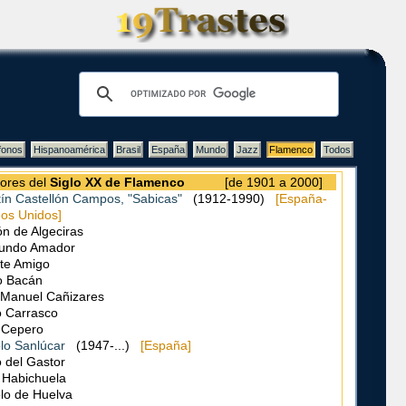
fonos
Hispanoamérica
Brasil
España
Mundo
Jazz
Flamenco
Todos
ores del
Siglo XX de Flamenco
[de 1901 a 2000]
ín Castellón Campos, "Sabicas"
(1912-1990)
[España-
os Unidos]
n de Algeciras
undo Amador
te Amigo
o Bacán
 Manuel Cañizares
o Carrasco
 Cepero
lo Sanlúcar
(1947-...)
[España]
 del Gastor
 Habichuela
lo de Huelva