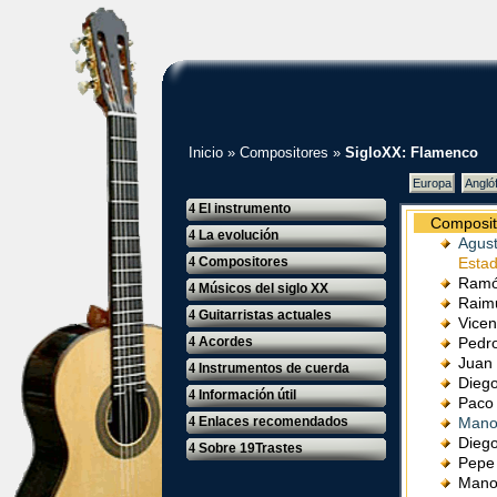
Inicio
»
Compositores
»
SigloXX: Flamenco
Europa
Angló
4
El instrumento
Composit
4
La evolución
Agust
4
Compositores
Estad
Ramó
4
Músicos del siglo XX
Raim
4
Guitarristas actuales
Vicen
4
Acordes
Pedr
Juan
4
Instrumentos de cuerda
Dieg
4
Información útil
Paco
4
Enlaces recomendados
Mano
Diego
4
Sobre 19Trastes
Pepe
Mano