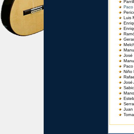
Parri
Paco 
Peric
Luis 
Enriq
Enri
Ramó
Gera
Melc
Manue
José 
Manu
Paco
Niño 
Rafae
José 
Sabi
Mano
Esteb
Serra
Juan
Tomat