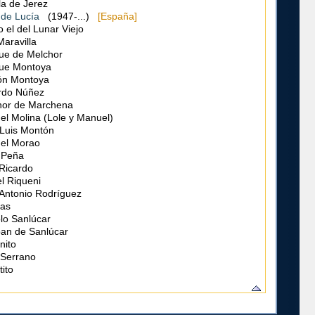
lla de Jerez
de Lucía
(1947-...)
[España]
o el del Lunar Viejo
Maravilla
ue de Melchor
que Montoya
n Montoya
rdo Núñez
hor de Marchena
l Molina (Lole y Manuel)
Luis Montón
el Morao
 Peña
Ricardo
l Riqueni
Antonio Rodríguez
cas
lo Sanlúcar
an de Sanlúcar
nito
 Serrano
ito