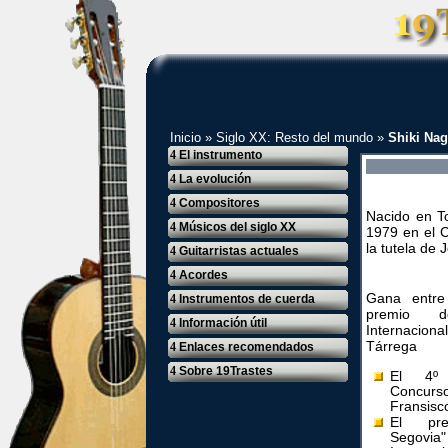
Inicio
»
Siglo XX: Resto del mundo
»
Shiki Na
4
El instrumento
4
La evolución
4
Compositores
Nacido en To
4
Músicos del siglo XX
1979 en el C
la tutela de 
4
Guitarristas actuales
4
Acordes
Gana entre
4
Instrumentos de cuerda
premio d
4
Información útil
Internacio
Tárrega
4
Enlaces recomendados
4
Sobre 19Trastes
El 4º
Concurso
Fransisc
El pre
Segovia"