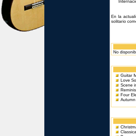
Internac
En la actual
solitario co
No disponib
Guitar 
Love So
Scene i
Reminis
Four El
Autumn 
Christm
Classica