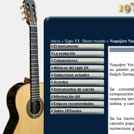
Inicio
»
Siglo XX: Resto mundo
»
Yuquijiro Yo
4
El instrumento
4
La evolución
4
Compositores
Yuquijiro Yo
4
Músicos del siglo XX
su pasión p
Keijoh Dental
4
Guitarristas actuales
4
Acordes
Se convirt
4
Instrumentos de cuerda
composición
4
Información útil
respecta ta
solista, y c
4
Enlaces recomendados
4
Sobre 19Trastes
Se ha hecho
canción pop
numerosos gu